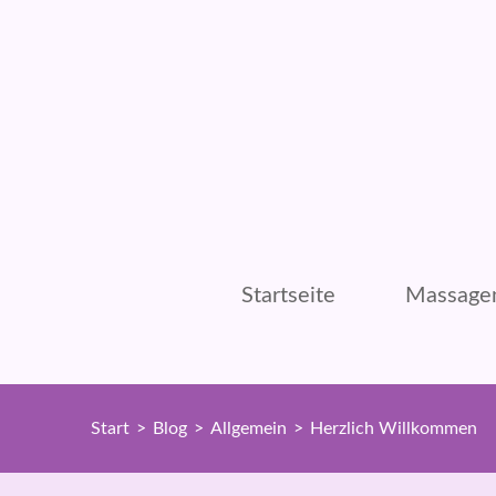
Zum
Inhalt
springen
(Enter
drücken)
Startseite
Massage
Start
>
Blog
>
Allgemein
>
Herzlich Willkommen