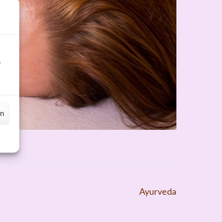
f
en
Ayurveda