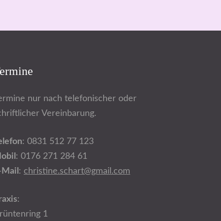
ermine
ermine nur nach telefonischer oder
chriftlicher Vereinbarung.
elefon
: 0831 512 77 123
obil
: 0176 271 284 61
-Mail
:
christine.schart@gmail.com
raxis
:
rüntenring 1