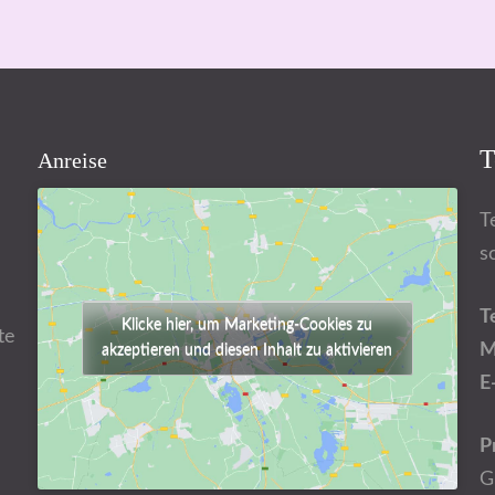
T
Anreise
T
s
T
Klicke hier, um Marketing-Cookies zu
te
M
akzeptieren und diesen Inhalt zu aktivieren
E
P
G