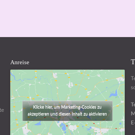
T
Anreise
T
s
T
Klicke hier, um Marketing-Cookies zu
te
M
akzeptieren und diesen Inhalt zu aktivieren
E