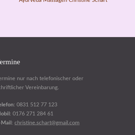
Ayurveda Massagen Christine Schart
ermine
ermine nur nach telefonischer oder
chriftlicher Vereinbarung.
elefon
: 0831 512 77 123
obil
: 0176 271 284 61
-Mail
:
christine.schart@gmail.com