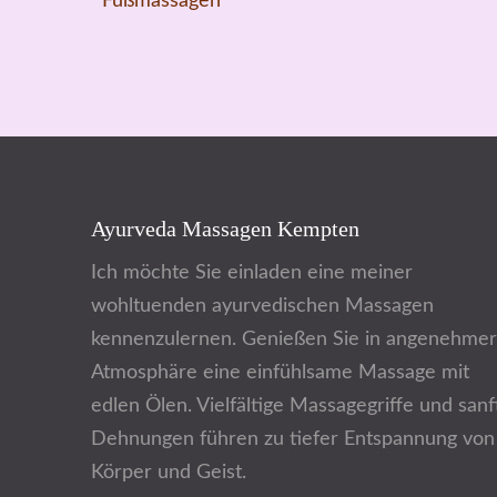
Fußmassagen
Ayurveda Massagen Kempten
Ich möchte Sie einladen eine meiner
wohltuenden ayurvedischen Massagen
kennenzulernen. Genießen Sie in angenehmer
Atmosphäre eine einfühlsame Massage mit
edlen Ölen. Vielfältige Massagegriffe und sanf
Dehnungen führen zu tiefer Entspannung von
Körper und Geist.